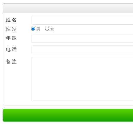
姓 名
性 别
男
女
年 龄
电 话
备 注